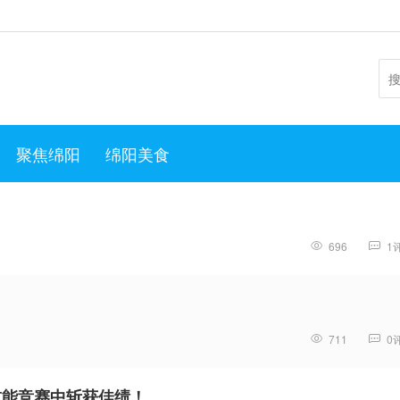
聚焦绵阳
绵阳美食
696
1
711
0
技能竞赛中斩获佳绩！