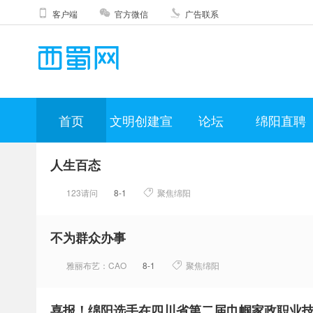
客户端
官方微信
广告联系
首页
文明创建宣
论坛
绵阳直聘
人生百态
传
123请问
8-1
聚焦绵阳
不为群众办事
雅丽布艺：CAO
8-1
聚焦绵阳
喜报！绵阳选手在四川省第二届巾帼家政职业