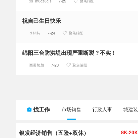
xs_m6oz8qjs
7-25
聚焦绵阳
祝自己生日快乐
李钧炜
7-24
聚焦绵阳
绵阳三台防洪堤出现严重断裂？不实！
西蜀颜颜
7-23
聚焦绵阳
找工作
市场销售
行政人事
城建装
银发经济销售（五险+双休）
8K-20K