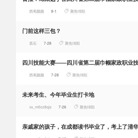
西蜀颜颜
8-1
聚焦绵阳
门前这样三包？
黒石
7-28
聚焦绵阳
四川技能大赛——四川省第二届巾帼家政职业
西蜀颜颜
7-28
聚焦绵阳
未来考生、今年毕业生打卡地
xs_m6oz8qjs
7-26
聚焦绵阳
亲戚家的孩子，在成都读书毕业了，考上了清