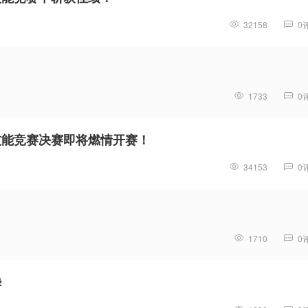
32158
0
1733
0
技能竞赛决赛即将燃情开赛！
34153
0
1710
0
华