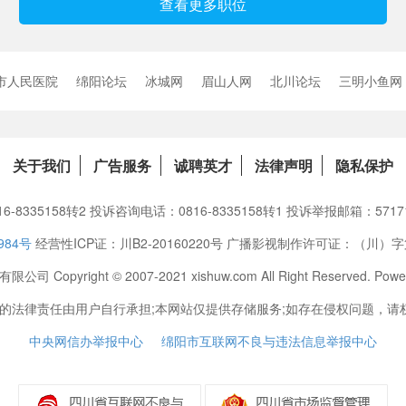
查看更多职位
市人民医院
绵阳论坛
冰城网
眉山人网
北川论坛
三明小鱼网
关于我们
广告服务
诚聘英才
法律声明
隐私保护
-8335158转2 投诉咨询电话：0816-8335158转1 投诉举报邮箱：57171
984号
经营性ICP证：川B2-20160220号 广播影视制作许可证：（川）字
pyright © 2007-2021 xishuw.com All Right Reserved. 
律责任由用户自行承担;本网站仅提供存储服务;如存在侵权问题，请权利人
中央网信办举报中心
绵阳市互联网不良与违法信息举报中心